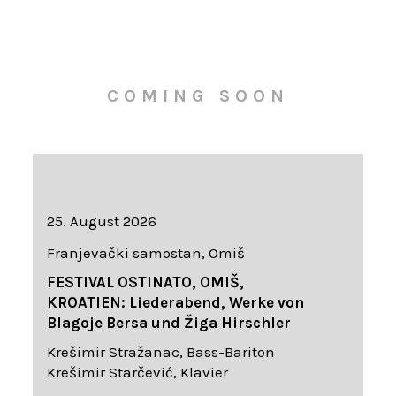
COMING SOON
25. August 2026
Franjevački samostan, Omiš
FESTIVAL OSTINATO, OMIŠ,
KROATIEN: Liederabend, Werke von
Blagoje Bersa und Žiga Hirschler
Krešimir Stražanac, Bass-Bariton
Krešimir Starčević, Klavier