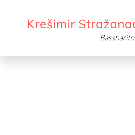
Krešimir Stražana
Bassbarit