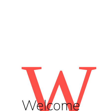
W
Welcome