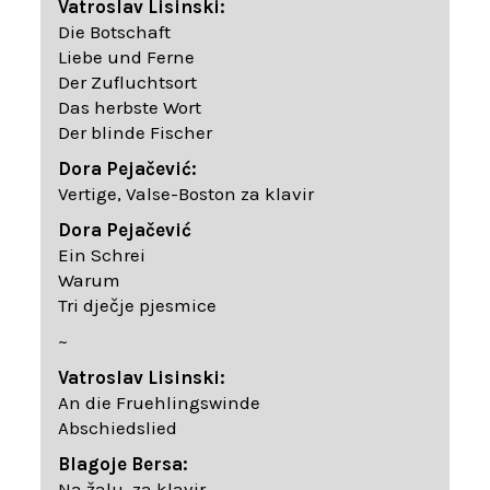
Vatroslav Lisinski:
Die Botschaft
Liebe und Ferne
Der Zufluchtsort
Das herbste Wort
Der blinde Fischer
Dora Pejačević:
Vertige, Valse-Boston za klavir
Dora Pejačević
Ein Schrei
Warum
Tri dječje pjesmice
~
Vatroslav Lisinski:
An die Fruehlingswinde
Abschiedslied
Blagoje Bersa:
Na žalu, za klavir