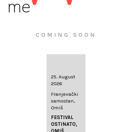
me
COMING SOON
16. August
25. August
30. August
2026
2026
2026
Knežev dvor,
Franjevački
Wallfahrtskir
Dubrovnik
samostan,
che Mariä
Omiš
Geburt
LIEDERABE
Roggenburg
ND
FESTIVAL
-Schießen
DUBROVNIK
OSTINATO,
SUMMER
OMIŠ,
DIADEMUS