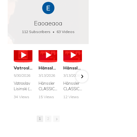
Eaoaeaoa
112 Subscribers
•
63 Videos
•
66K Views
Vatroslav Lisinski: Die Botschaft / The Message, Haenssler CLASSIC 25063
Hänssler CLASSIC: Album "Schwanengesang" (Strazanac I Tchakarova) English
Hänssler CLASSIC: Album "Schwanengesang" (Strazanac I Tchakarova)
hr2: Fruehkritik 1. Dezember 2025 - Franz Schubert: “Die Winterreise” D911
Bach: "Doch weichet, ihr tollen, vergeblich
5/30/2026
3/13/2026
3/13/2026
12/1/2025
6/7/2025
Vatroslav
Hänssler
Hänssler
hr2:
Krešimir
Lisinski (:
CLASSIC
CLASSIC
Frühkritik,
Stražana
Die
Album
Album
1.
, Bass
34 Views
15 Views
12 Views
41 Views
187 View
Botschaft /
Schwane
Schwane
Dezember
•
0 Likes
•
2 Likes
•
2 Likes
•
1 Likes
•
7 Likes
The
ngesang
ngesang
2025
Johann
•
0
•
0
•
0
•
0
•
0
Message
Franz
Franz
Franz
Sebastian
Comments
Comments
Comments
Comments
Comment
Schubert I
Schubert I
Schubert:
Bach:
1
2
Krešimir
Frances
Frances
Die
BWV 8,
Stražanac
Allitsen:
Allitsen
Winterreis
"Liebster
I Bass-
Lieder
Lieder
e D.911
Gott,