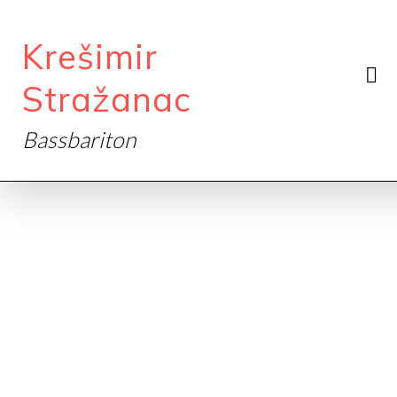
Krešimir
Stražanac
Bassbariton