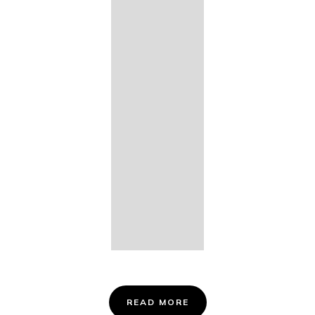
14. Des
Fischers
Liebesglück,
D. 933
15. "Auf der
Bruck" D.
853
16. "Im
Abendrot" D.
799
Info &
Tickets
READ MORE