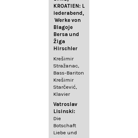
FESTIVAL
KROATIEN: L
FESTIVAL
iederabend,
ROGGENBUR
Die
Werke von
G - Georg
bekanntest
Blagoje
Friedrich
en Lieder
Bersa und
Händel:
von
Žiga
Saul HWV
Gustav
Hirschler
53
Mahler I
Johannes
Krešimir
Händel
Brahms I
Stražanac,
Festspielorc
Franz
Bass-Bariton
hester Halle
Schubert
Krešimir
Chorakadem
Starčević,
ie des
Krešimir
Klavier
Diademus-
Stražanac,
Festival
Bassbariton
Vatroslav
Benno
Hedayet
Lisinski:
Schachtner I
Djeddikar,
Die
Dirigent
Flügel
Botschaft
Liebe und
Catalina
Gustav