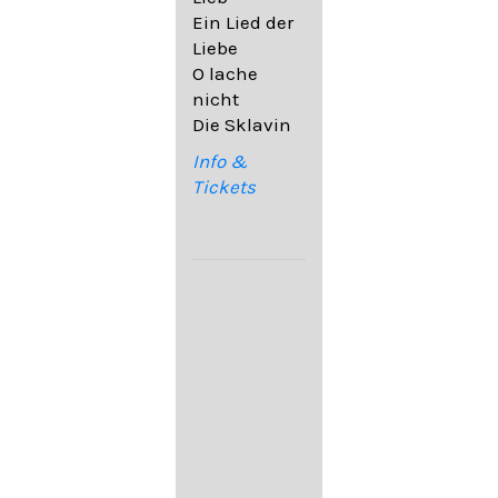
32,6
Ein Lied der
09. Ach,
Liebe
wende
O lache
diesen Blick
nicht
op. 67,4
Die Sklavin
10. Auf dem
Kirchhofe op.
Info &
105,4
Tickets
11. Von
ewiger Liebe
op. 43,1
Franz
Schubert:
12. "Der
Einsame" D.
800
13. "Im
Frühling" D.
882