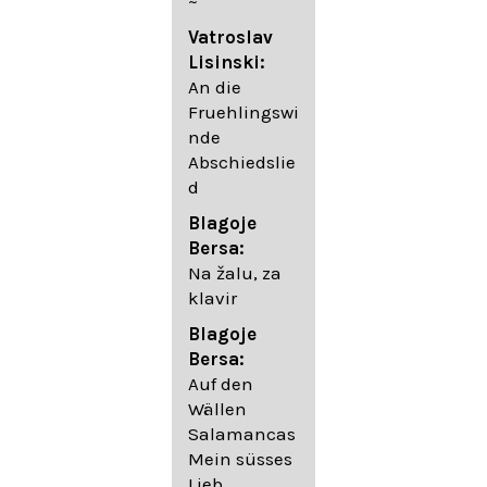
~
05. Urlicht
Vatroslav
Johannes
Lisinski:
Brahms:
An die
Lieder
Fruehlingswi
06. Wir
nde
wandelten,
Abschiedslie
op. 96,2 (aus
d
dem
Ungarischen
Blagoje
- Daumer)
Bersa:
07.
Na žalu, za
Unbewegte
klavir
laue Luft op.
Blagoje
57,8
Bersa:
08. Du
Auf den
sprichst,
Wällen
dass ich
Salamancas
mich
Mein süsses
täuschte op.
Lieb