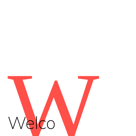
W
Welco