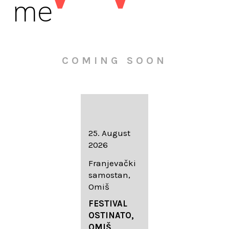
me
COMING SOON
16. August
25. August
30. August
2026
2026
2026
Knežev dvor,
Franjevački
Wallfahrtskir
Dubrovnik
samostan,
che Mariä
Omiš
Geburt
LIEDERABE
Roggenburg
ND
FESTIVAL
-Schießen
DUBROVNIK
OSTINATO,
SUMMER
OMIŠ,
DIADEMUS