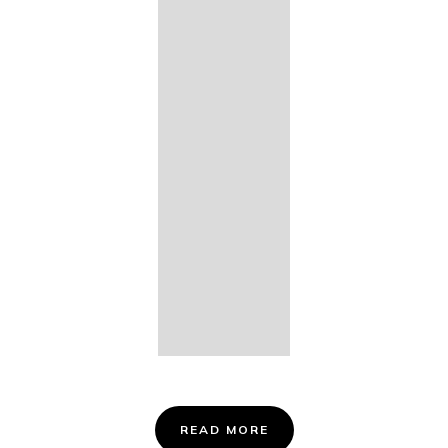
14. Des
Fischers
Liebesglück,
D. 933
15. "Auf der
Bruck" D.
853
16. "Im
Abendrot" D.
799
Info &
Tickets
READ MORE