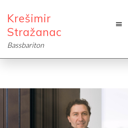
Krešimir
Stražanac
Bassbariton