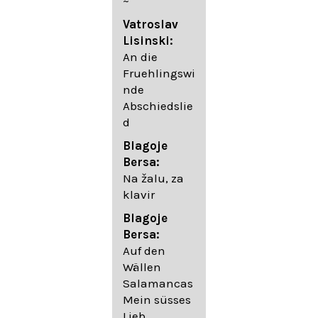
~
05. Urlicht
Vatroslav
Johannes
Lisinski:
Brahms:
An die
Lieder
Fruehlingswi
06. Wir
nde
wandelten,
Abschiedslie
op. 96,2 (aus
d
dem
Ungarischen
Blagoje
- Daumer)
Bersa:
07.
Na žalu, za
Unbewegte
klavir
laue Luft op.
Blagoje
57,8
Bersa:
08. Du
Auf den
sprichst,
Wällen
dass ich
Salamancas
mich
Mein süsses
täuschte op.
Lieb