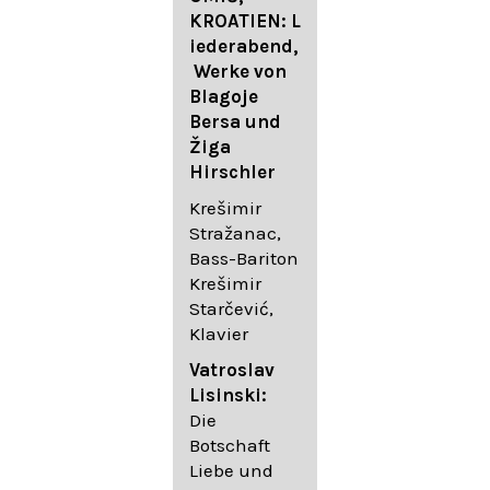
FESTIVAL
KROATIEN: L
FESTIVAL
iederabend,
ROGGENBUR
Die
Werke von
G - Georg
bekanntest
Blagoje
Friedrich
en Lieder
Bersa und
Händel:
von
Žiga
Saul HWV
Gustav
Hirschler
53
Mahler I
Johannes
Krešimir
Händel
Brahms I
Stražanac,
Festspielorc
Franz
Bass-Bariton
hester Halle
Schubert
Krešimir
Chorakadem
Starčević,
ie des
Krešimir
Klavier
Diademus-
Stražanac,
Festival
Bassbariton
Vatroslav
Benno
Hedayet
Lisinski:
Schachtner I
Djeddikar,
Die
Dirigent
Flügel
Botschaft
Liebe und
Catalina
Gustav