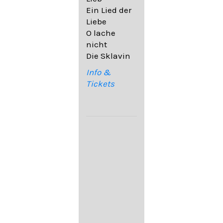
32,6
Ein Lied der
09. Ach,
Liebe
wende
O lache
diesen Blick
nicht
op. 67,4
Die Sklavin
10. Auf dem
Kirchhofe op.
Info &
105,4
Tickets
11. Von
ewiger Liebe
op. 43,1
Franz
Schubert:
12. "Der
Einsame" D.
800
13. "Im
Frühling" D.
882