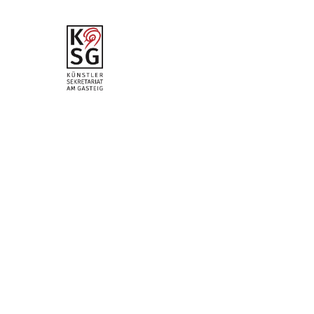
vom 29.
November
2025
hr2-
Kritiker:
Meinolf
Bunsman
n