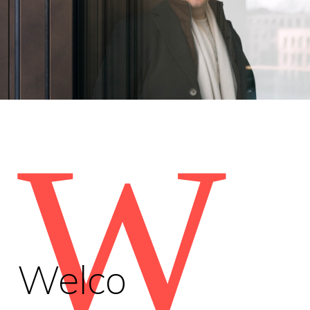
W
Welco