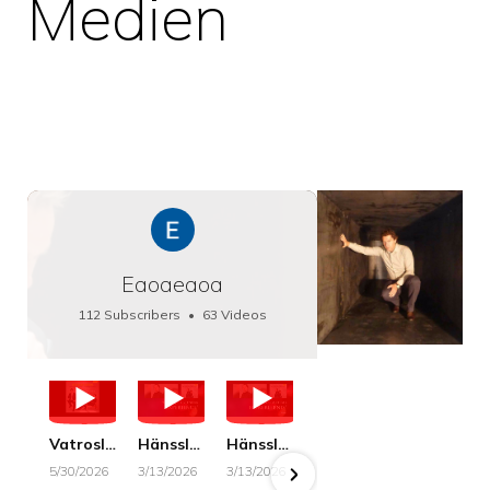
Medien
Eaoaeaoa
112 Subscribers
•
63 Videos
•
66K Views
Vatroslav Lisinski: Die Botschaft / The Message, Haenssler CLASSIC 25063
Hänssler CLASSIC: Album "Schwanengesang" (Strazanac I Tchakarova) English
Hänssler CLASSIC: Album "Schwanengesang" (Strazanac I Tchakarova)
hr2: Fruehkritik 1. Dezember 2025 - Franz Schubert: “Die Winterreise” D911
Bach: "Doch weichet, ihr tollen, vergeblich
5/30/2026
3/13/2026
3/13/2026
12/1/2025
6/7/2025