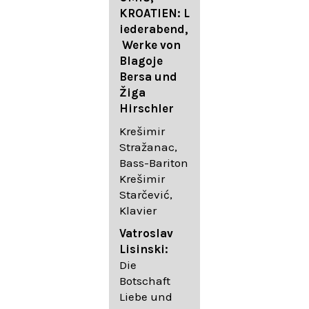
FESTIVAL
KROATIEN: L
FESTIVAL
iederabend,
ROGGENBUR
Die
Werke von
G - Georg
bekanntest
Blagoje
Friedrich
en Lieder
Bersa und
Händel:
von
Žiga
Saul HWV
Gustav
Hirschler
53
Mahler I
Johannes
Krešimir
Händel
Brahms I
Stražanac,
Festspielorc
Franz
Bass-Bariton
hester Halle
Schubert
Krešimir
Chorakadem
Starčević,
ie des
Krešimir
Klavier
Diademus-
Stražanac,
Festival
Bassbariton
Vatroslav
Benno
Hedayet
Lisinski:
Schachtner I
Djeddikar,
Die
Dirigent
Flügel
Botschaft
Liebe und
Catalina
Gustav