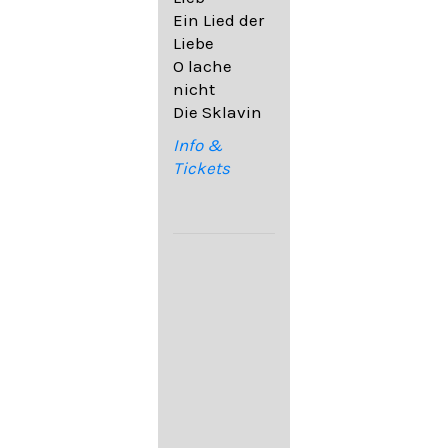
32,6
Ein Lied der
09. Ach,
Liebe
wende
O lache
diesen Blick
nicht
op. 67,4
Die Sklavin
10. Auf dem
Kirchhofe op.
Info &
105,4
Tickets
11. Von
ewiger Liebe
op. 43,1
Franz
Schubert:
12. "Der
Einsame" D.
800
13. "Im
Frühling" D.
882