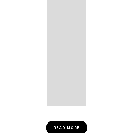
14. Des
Fischers
Liebesglück,
D. 933
15. "Auf der
Bruck" D.
853
16. "Im
Abendrot" D.
799
Info &
Tickets
READ MORE