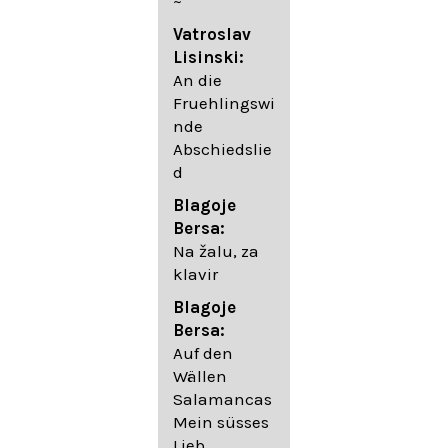
~
05. Urlicht
Vatroslav
Johannes
Lisinski:
Brahms:
An die
Lieder
Fruehlingswi
06. Wir
nde
wandelten,
Abschiedslie
op. 96,2 (aus
d
dem
Ungarischen
Blagoje
- Daumer)
Bersa:
07.
Na žalu, za
Unbewegte
klavir
laue Luft op.
Blagoje
57,8
Bersa:
08. Du
Auf den
sprichst,
Wällen
dass ich
Salamancas
mich
Mein süsses
täuschte op.
Lieb