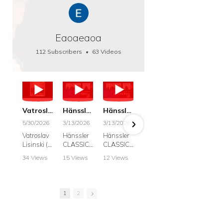
Eaoaeaoa
112 Subscribers
•
63 Videos
•
66K Views
Vatroslav Lisinski: Die Botschaft / The Message, Haenssler CLASSIC 25063
Hänssler CLASSIC: Album "Schwanengesang" (Strazanac I Tchakarova) English
Hänssler CLASSIC: Album "Schwanengesang" (Strazanac I Tchakarova)
hr2: Fruehkritik 1. Dezember 2025 - Franz Schubert: “Die Winterreise” D911
Bach: "Doch weichet, ihr tollen, vergeblich
5/30/2026
3/13/2026
3/13/2026
12/1/2025
6/7/2025
Vatroslav
Hänssler
Hänssler
hr2:
Krešimir
Lisinski (:
CLASSIC
CLASSIC
Frühkritik,
Stražana
Die
Album
Album
1.
, Bass
34 Views
15 Views
12 Views
41 Views
187 View
Botschaft /
Schwane
Schwane
Dezember
•
0 Likes
•
2 Likes
•
2 Likes
•
1 Likes
•
7 Likes
The
ngesang
ngesang
2025
Johann
•
0
•
0
•
0
•
0
•
0
Message
Franz
Franz
Franz
Sebastian
Comments
Comments
Comments
Comments
Comment
Schubert I
Schubert I
Schubert:
Bach:
1
2
Krešimir
Frances
Frances
Die
BWV 8,
Stražanac
Allitsen:
Allitsen
Winterreis
"Liebster
I Bass-
Lieder
Lieder
e D.911
Gott,