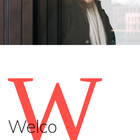
W
Welco