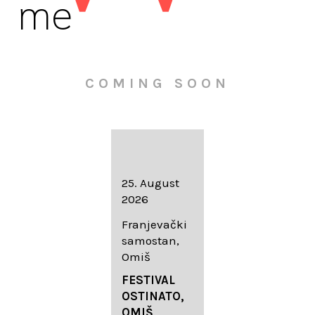
me
COMING SOON
16. August
25. August
30. August
2026
2026
2026
Knežev dvor,
Franjevački
Wallfahrtskir
Dubrovnik
samostan,
che Mariä
Omiš
Geburt
LIEDERABE
Roggenburg
ND
FESTIVAL
-Schießen
DUBROVNIK
OSTINATO,
SUMMER
OMIŠ,
DIADEMUS