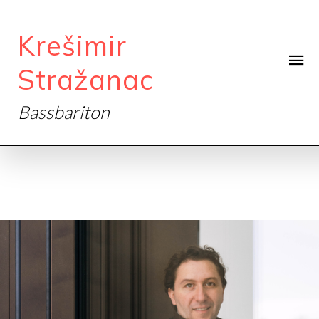
Krešimir
Stražanac
Bassbariton