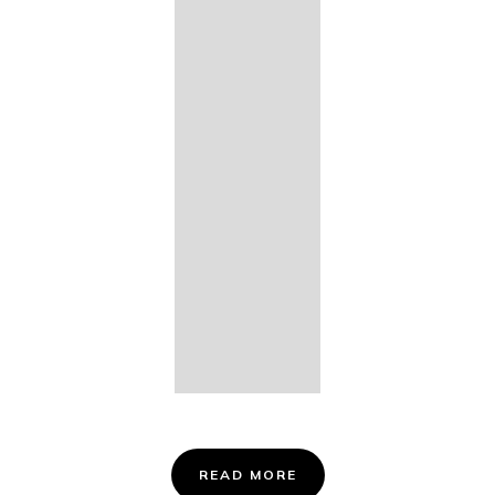
14. Des
Fischers
Liebesglück,
D. 933
15. "Auf der
Bruck" D.
853
16. "Im
Abendrot" D.
799
Info &
Tickets
READ MORE