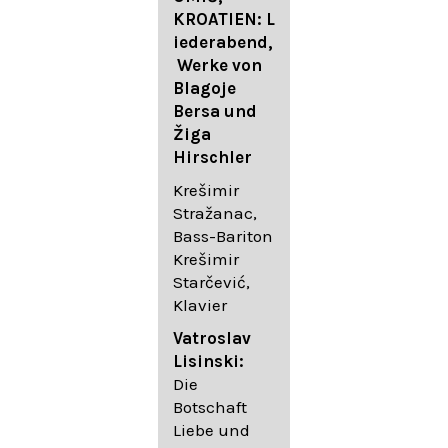
FESTIVAL
KROATIEN: L
FESTIVAL
iederabend,
ROGGENBUR
Die
Werke von
G - Georg
bekanntest
Blagoje
Friedrich
en Lieder
Bersa und
Händel:
von
Žiga
Saul HWV
Gustav
Hirschler
53
Mahler I
Johannes
Krešimir
Händel
Brahms I
Stražanac,
Festspielorc
Franz
Bass-Bariton
hester Halle
Schubert
Krešimir
Chorakadem
Starčević,
ie des
Krešimir
Klavier
Diademus-
Stražanac,
Festival
Bassbariton
Vatroslav
Benno
Hedayet
Lisinski:
Schachtner I
Djeddikar,
Die
Dirigent
Flügel
Botschaft
Liebe und
Catalina
Gustav