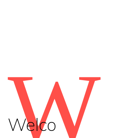
W
Welco