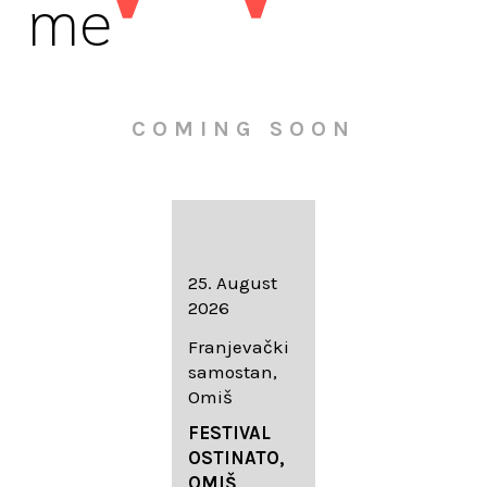
me
COMING SOON
16. August
25. August
30. August
2026
2026
2026
Knežev dvor,
Franjevački
Wallfahrtskir
Dubrovnik
samostan,
che Mariä
Omiš
Geburt
LIEDERABE
Roggenburg
ND
FESTIVAL
-Schießen
DUBROVNIK
OSTINATO,
SUMMER
OMIŠ,
DIADEMUS