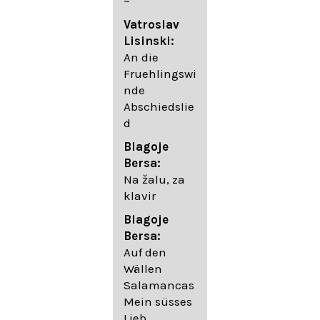
~
05. Urlicht
Vatroslav
Johannes
Lisinski:
Brahms:
An die
Lieder
Fruehlingswi
06. Wir
nde
wandelten,
Abschiedslie
op. 96,2 (aus
d
dem
Ungarischen
Blagoje
- Daumer)
Bersa:
07.
Na žalu, za
Unbewegte
klavir
laue Luft op.
Blagoje
57,8
Bersa:
08. Du
Auf den
sprichst,
Wällen
dass ich
Salamancas
mich
Mein süsses
täuschte op.
Lieb