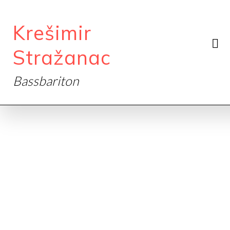
Krešimir
Stražanac
Bassbariton