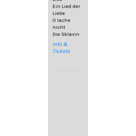
32,6
Ein Lied der
09. Ach,
Liebe
wende
O lache
diesen Blick
nicht
op. 67,4
Die Sklavin
10. Auf dem
Kirchhofe op.
Info &
105,4
Tickets
11. Von
ewiger Liebe
op. 43,1
Franz
Schubert:
12. "Der
Einsame" D.
800
13. "Im
Frühling" D.
882