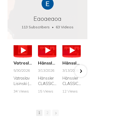
Eaoaeaoa
113 Subscribers
•
63 Videos
•
66K Views
Vatroslav Lisinski: Die Botschaft / The Message, Haenssler CLASSIC 25063
Hänssler CLASSIC: Album "Schwanengesang" (Strazanac I Tchakarova) English
Hänssler CLASSIC: Album "Schwanengesang" (Strazanac I Tchakarova)
hr2: Fruehkritik 1. Dezember 2025 - Franz Schubert: “Die Winterreise” D911
Bach: "Doch weichet, ihr tollen, vergeblich
5/30/2026
3/13/2026
3/13/2026
12/1/2025
6/7/2025
Vatroslav
Hänssler
Hänssler
hr2:
Krešimir
Lisinski (:
CLASSIC
CLASSIC
Frühkritik,
Stražana
Die
Album
Album
1.
, Bass
34 Views
15 Views
12 Views
41 Views
187 View
Botschaft /
Schwane
Schwane
Dezember
•
0 Likes
•
2 Likes
•
2 Likes
•
1 Likes
•
7 Likes
The
ngesang
ngesang
2025
Johann
•
0
•
0
•
0
•
0
•
0
Message
Franz
Franz
Franz
Sebastian
Comments
Comments
Comments
Comments
Comment
Schubert I
Schubert I
Schubert:
Bach:
1
2
Krešimir
Frances
Frances
Die
BWV 8,
Stražanac
Allitsen:
Allitsen
Winterreis
"Liebster
I Bass-
Lieder
Lieder
e D.911
Gott,
baritone
Krešimir
Krešimir
Krešimir
wenn