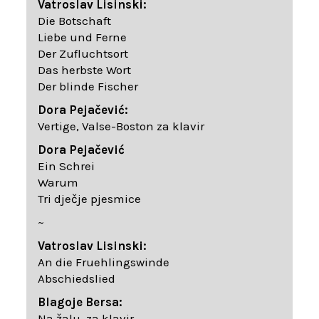
Vatroslav Lisinski:
Die Botschaft
Liebe und Ferne
Der Zufluchtsort
Das herbste Wort
Der blinde Fischer
Dora Pejačević:
Vertige, Valse-Boston za klavir
Dora Pejačević
Ein Schrei
Warum
Tri dječje pjesmice
~
Vatroslav Lisinski:
An die Fruehlingswinde
Abschiedslied
Blagoje Bersa:
Na žalu, za klavir