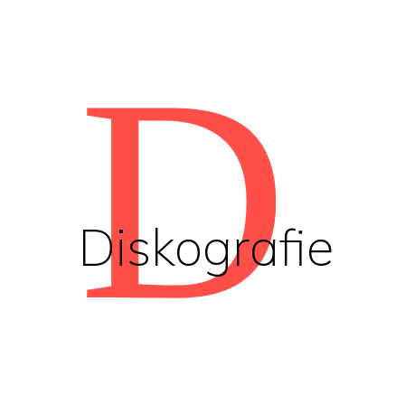
D
Diskografie