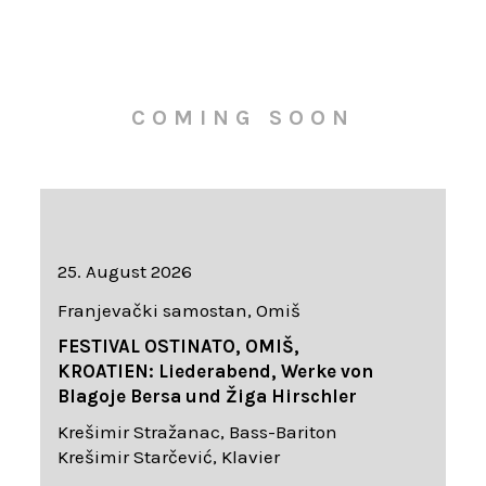
COMING SOON
25. August 2026
Franjevački samostan, Omiš
FESTIVAL OSTINATO, OMIŠ,
KROATIEN: Liederabend, Werke von
Blagoje Bersa und Žiga Hirschler
Krešimir Stražanac, Bass-Bariton
Krešimir Starčević, Klavier