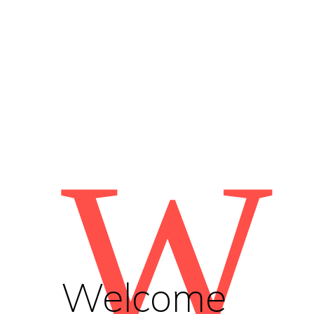
W
Welcome