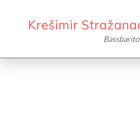
Krešimir Stražana
Bassbarit