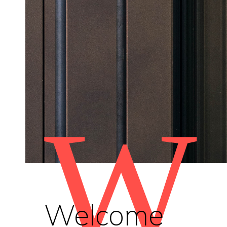
W
Welcome