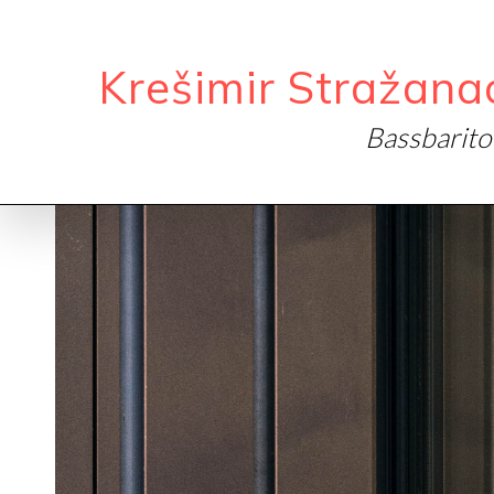
Krešimir Stražana
Bassbarit