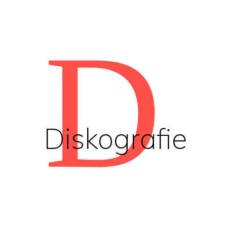
D
Diskografie