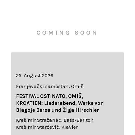
COMING SOON
25. August 2026
Franjevački samostan, Omiš
FESTIVAL OSTINATO, OMIŠ,
KROATIEN: Liederabend, Werke von
Blagoje Bersa und Žiga Hirschler
Krešimir Stražanac, Bass-Bariton
Krešimir Starčević, Klavier