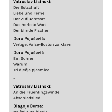
Vatroslav Lisinski:
Die Botschaft
Liebe und Ferne
Der Zufluchtsort
Das herbste Wort
Der blinde Fischer
Dora Pejačević:
Vertige, Valse-Boston za klavir
Dora Pejačević
Ein Schrei
Warum
Tri dječje pjesmice
~
Vatroslav Lisinski:
An die Fruehlingswinde
Abschiedslied
Blagoje Bersa:
Na žalu, za klavir