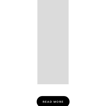
14. Des
Fischers
Liebesglück,
D. 933
15. "Auf der
Bruck" D.
853
16. "Im
Abendrot" D.
799
Info &
Tickets
READ MORE