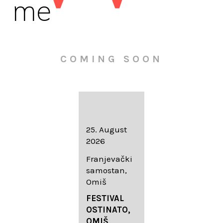
me
COMING SOON
16. August
25. August
30. August
2026
2026
2026
Knežev dvor,
Franjevački
Wallfahrtskir
Dubrovnik
samostan,
che Mariä
Omiš
Geburt
LIEDERABE
Roggenburg
ND
FESTIVAL
-Schießen
DUBROVNIK
OSTINATO,
SUMMER
OMIŠ,
DIADEMUS