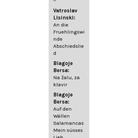
~
05. Urlicht
Vatroslav
Johannes
Lisinski:
Brahms:
An die
Lieder
Fruehlingswi
06. Wir
nde
wandelten,
Abschiedslie
op. 96,2 (aus
d
dem
Ungarischen
Blagoje
- Daumer)
Bersa:
07.
Na žalu, za
Unbewegte
klavir
laue Luft op.
Blagoje
57,8
Bersa:
08. Du
Auf den
sprichst,
Wällen
dass ich
Salamancas
mich
Mein süsses
täuschte op.
Lieb