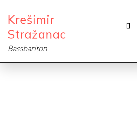
Krešimir
Stražanac
Bassbariton