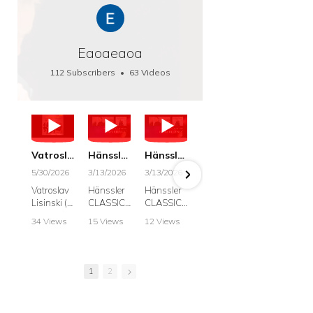
Eaoaeaoa
112 Subscribers
•
63 Videos
•
66K Views
Vatroslav Lisinski: Die Botschaft / The Message, Haenssler CLASSIC 25063
Hänssler CLASSIC: Album "Schwanengesang" (Strazanac I Tchakarova) English
Hänssler CLASSIC: Album "Schwanengesang" (Strazanac I Tchakarova)
hr2: Fruehkritik 1. Dezember 2025 - Franz Schubert: “Die Winterreise” D911
Bach: "Doch weichet, ihr tollen, vergeblich
5/30/2026
3/13/2026
3/13/2026
12/1/2025
6/7/2025
Vatroslav
Hänssler
Hänssler
hr2:
Krešimir
Lisinski (:
CLASSIC
CLASSIC
Frühkritik,
Stražana
Die
Album
Album
1.
, Bass
34 Views
15 Views
12 Views
41 Views
187 View
Botschaft /
Schwane
Schwane
Dezember
•
0 Likes
•
2 Likes
•
2 Likes
•
1 Likes
•
7 Likes
The
ngesang
ngesang
2025
Johann
•
0
•
0
•
0
•
0
•
0
Message
Franz
Franz
Franz
Sebastian
Comments
Comments
Comments
Comments
Comment
Schubert I
Schubert I
Schubert:
Bach:
1
2
Krešimir
Frances
Frances
Die
BWV 8,
Stražanac
Allitsen:
Allitsen
Winterreis
"Liebster
I Bass-
Lieder
Lieder
e D.911
Gott,