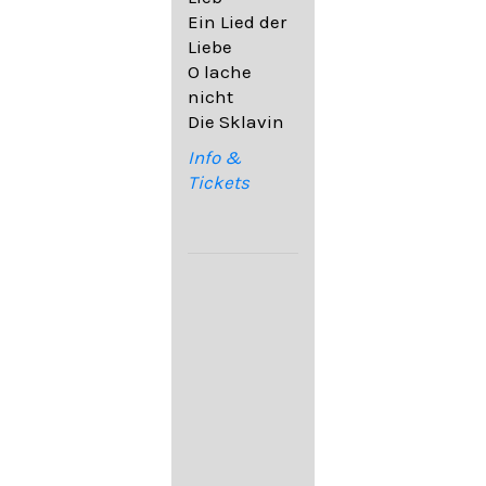
32,6
Ein Lied der
09. Ach,
Liebe
wende
O lache
diesen Blick
nicht
op. 67,4
Die Sklavin
10. Auf dem
Kirchhofe op.
Info &
105,4
Tickets
11. Von
ewiger Liebe
op. 43,1
Franz
Schubert:
12. "Der
Einsame" D.
800
13. "Im
Frühling" D.
882