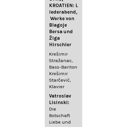
FESTIVAL
KROATIEN: L
FESTIVAL
iederabend,
ROGGENBUR
Die
Werke von
G - Georg
bekanntest
Blagoje
Friedrich
en Lieder
Bersa und
Händel:
von
Žiga
Saul HWV
Gustav
Hirschler
53
Mahler I
Johannes
Krešimir
Händel
Brahms I
Stražanac,
Festspielorc
Franz
Bass-Bariton
hester Halle
Schubert
Krešimir
Chorakadem
Starčević,
ie des
Krešimir
Klavier
Diademus-
Stražanac,
Festival
Bassbariton
Vatroslav
Benno
Hedayet
Lisinski:
Schachtner I
Djeddikar,
Die
Dirigent
Flügel
Botschaft
Liebe und
Catalina
Gustav