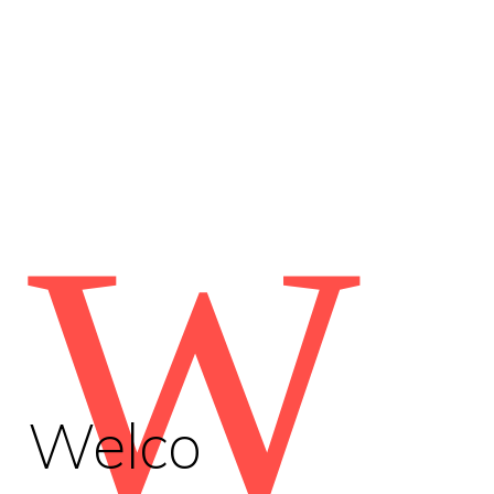
W
Welco