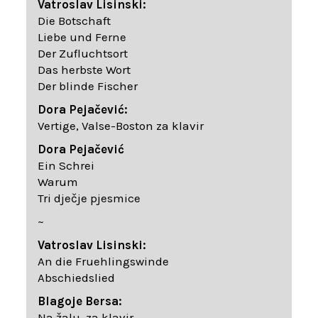
Vatroslav Lisinski:
Die Botschaft
Liebe und Ferne
Der Zufluchtsort
Das herbste Wort
Der blinde Fischer
Dora Pejačević:
Vertige, Valse-Boston za klavir
Dora Pejačević
Ein Schrei
Warum
Tri dječje pjesmice
~
Vatroslav Lisinski:
An die Fruehlingswinde
Abschiedslied
Blagoje Bersa:
Na žalu, za klavir