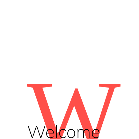
W
Welcome