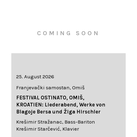
COMING SOON
25. August 2026
Franjevački samostan, Omiš
FESTIVAL OSTINATO, OMIŠ,
KROATIEN: Liederabend, Werke von
Blagoje Bersa und Žiga Hirschler
Krešimir Stražanac, Bass-Bariton
Krešimir Starčević, Klavier