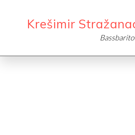
Krešimir Stražana
Bassbarit