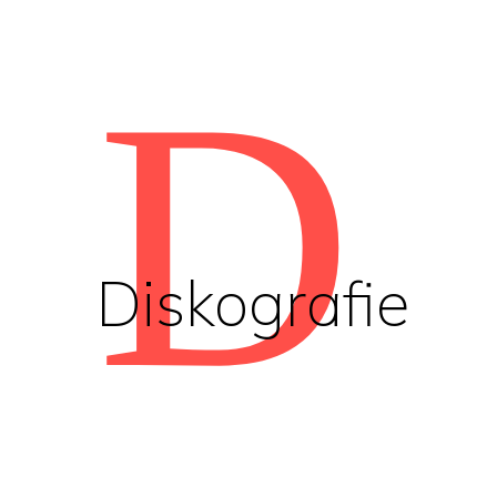
D
Diskografie