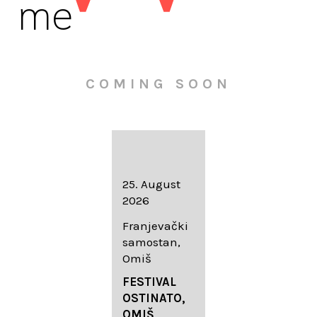
me
COMING SOON
16. August
25. August
30. August
2026
2026
2026
Knežev dvor,
Franjevački
Wallfahrtskir
Dubrovnik
samostan,
che Mariä
Omiš
Geburt
LIEDERABE
Roggenburg
ND
FESTIVAL
-Schießen
DUBROVNIK
OSTINATO,
SUMMER
OMIŠ,
DIADEMUS