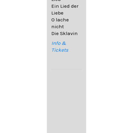
32,6
Ein Lied der
09. Ach,
Liebe
wende
O lache
diesen Blick
nicht
op. 67,4
Die Sklavin
10. Auf dem
Kirchhofe op.
Info &
105,4
Tickets
11. Von
ewiger Liebe
op. 43,1
Franz
Schubert:
12. "Der
Einsame" D.
800
13. "Im
Frühling" D.
882