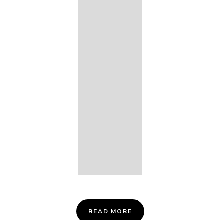
14. Des
Fischers
Liebesglück,
D. 933
15. "Auf der
Bruck" D.
853
16. "Im
Abendrot" D.
799
Info &
Tickets
READ MORE