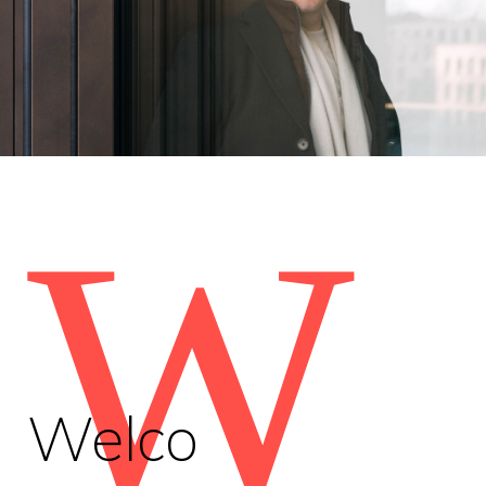
W
Welco