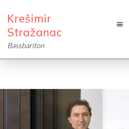
Krešimir
Stražanac
Bassbariton