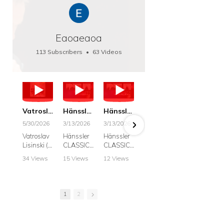
Eaoaeaoa
113 Subscribers
•
63 Videos
•
66K Views
Vatroslav Lisinski: Die Botschaft / The Message, Haenssler CLASSIC 25063
Hänssler CLASSIC: Album "Schwanengesang" (Strazanac I Tchakarova) English
Hänssler CLASSIC: Album "Schwanengesang" (Strazanac I Tchakarova)
hr2: Fruehkritik 1. Dezember 2025 - Franz Schubert: “Die Winterreise” D911
Bach: "Doch weichet, ihr tollen, vergeblich
5/30/2026
3/13/2026
3/13/2026
12/1/2025
6/7/2025
Vatroslav
Hänssler
Hänssler
hr2:
Krešimir
Lisinski (:
CLASSIC
CLASSIC
Frühkritik,
Stražana
Die
Album
Album
1.
, Bass
34 Views
15 Views
12 Views
41 Views
187 View
Botschaft /
Schwane
Schwane
Dezember
•
0 Likes
•
2 Likes
•
2 Likes
•
1 Likes
•
7 Likes
The
ngesang
ngesang
2025
Johann
•
0
•
0
•
0
•
0
•
0
Message
Franz
Franz
Franz
Sebastian
Comments
Comments
Comments
Comments
Comment
Schubert I
Schubert I
Schubert:
Bach:
1
2
Krešimir
Frances
Frances
Die
BWV 8,
Stražanac
Allitsen:
Allitsen
Winterreis
"Liebster
I Bass-
Lieder
Lieder
e D.911
Gott,