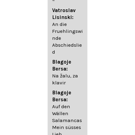
~
05. Urlicht
Vatroslav
Johannes
Lisinski:
Brahms:
An die
Lieder
Fruehlingswi
06. Wir
nde
wandelten,
Abschiedslie
op. 96,2 (aus
d
dem
Ungarischen
Blagoje
- Daumer)
Bersa:
07.
Na žalu, za
Unbewegte
klavir
laue Luft op.
Blagoje
57,8
Bersa:
08. Du
Auf den
sprichst,
Wällen
dass ich
Salamancas
mich
Mein süsses
täuschte op.
Lieb