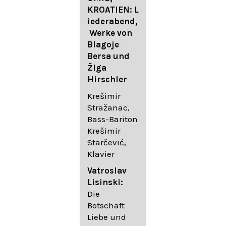
FESTIVAL
KROATIEN: L
FESTIVAL
iederabend,
ROGGENBUR
Die
Werke von
G - Georg
bekanntest
Blagoje
Friedrich
en Lieder
Bersa und
Händel:
von
Žiga
Saul HWV
Gustav
Hirschler
53
Mahler I
Johannes
Krešimir
Händel
Brahms I
Stražanac,
Festspielorc
Franz
Bass-Bariton
hester Halle
Schubert
Krešimir
Chorakadem
Starčević,
ie des
Krešimir
Klavier
Diademus-
Stražanac,
Festival
Bassbariton
Vatroslav
Benno
Hedayet
Lisinski:
Schachtner I
Djeddikar,
Die
Dirigent
Flügel
Botschaft
Liebe und
Catalina
Gustav