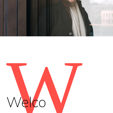
W
Welco