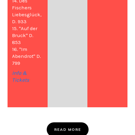
14. Des
Fischers
Liebesglück,
D. 933
15. "Auf der
Bruck" D.
853
16. "Im
Abendrot" D.
799
Info &
Tickets
READ MORE