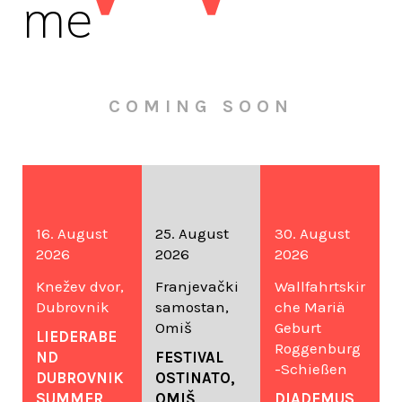
me
COMING SOON
16. August
25. August
30. August
2026
2026
2026
Knežev dvor,
Franjevački
Wallfahrtskir
Dubrovnik
samostan,
che Mariä
Omiš
Geburt
LIEDERABE
Roggenburg
ND
FESTIVAL
-Schießen
DUBROVNIK
OSTINATO,
SUMMER
OMIŠ,
DIADEMUS