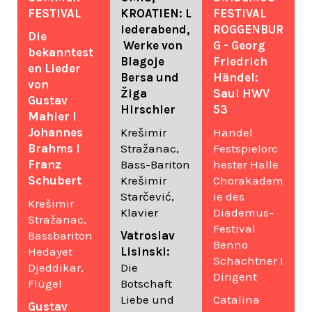
FESTIVAL
KROATIEN: L
FESTIVAL
iederabend,
ROGGENBUR
Die
Werke von
G - Georg
bekanntest
Blagoje
Friedrich
en Lieder
Bersa und
Händel:
von
Žiga
Saul HWV
Gustav
Hirschler
53
Mahler I
Johannes
Krešimir
Händel
Brahms I
Stražanac,
Festspielorc
Franz
Bass-Bariton
hester Halle
Schubert
Krešimir
Chorakadem
Starčević,
ie des
Krešimir
Klavier
Diademus-
Stražanac,
Festival
Bassbariton
Vatroslav
Benno
Hedayet
Lisinski:
Schachtner I
Djeddikar,
Die
Dirigent
Flügel
Botschaft
Liebe und
Catalina
Gustav