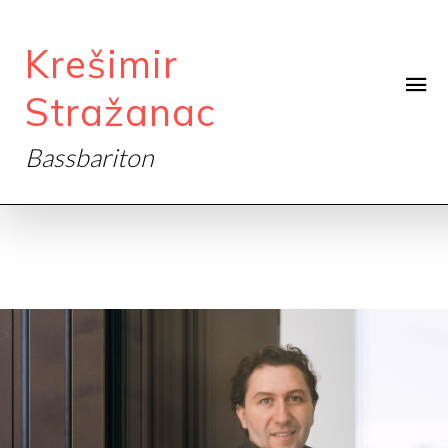
Krešimir
Stražanac
Bassbariton