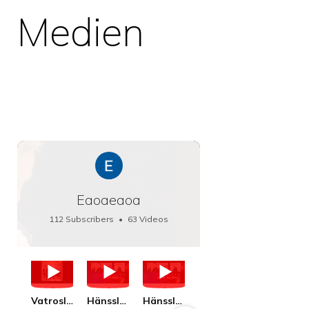
Medien
Eaoaeaoa
112 Subscribers
•
63 Videos
•
66K Views
Vatroslav Lisinski: Die Botschaft / The Message, Haenssler CLASSIC 25063
Hänssler CLASSIC: Album "Schwanengesang" (Strazanac I Tchakarova) English
Hänssler CLASSIC: Album "Schwanengesang" (Strazanac I Tchakarova)
hr2: Fruehkritik 1. Dezember 2025 - Franz Schubert: “Die Winterreise” D911
Bach: "Doch weichet, ihr tollen, vergeblich