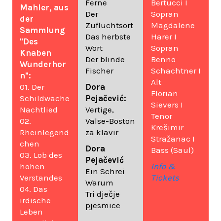
Ferne
Bertucci I
Mahler, aus
Der
Sopran
der
Zufluchtsort
Magdalene
Sammlung
Das herbste
Harer I
"Des
Wort
Sopran
Knaben
Der blinde
Benno
Wunderhor
Fischer
Schachtner I
n":
Alt
01. Der
Dora
Florian
Schildwache
Pejačević:
Sievers I
Nachtlied
Vertige,
Tenor
02.
Valse-Boston
Krešimir
Rheinlegend
za klavir
Stražanac I
chen
Dora
Bass (Saul)
03. Lob des
Pejačević
hohen
Info &
Ein Schrei
Verstandes
Tickets
Warum
04. Das
Tri dječje
irdische
pjesmice
Leben