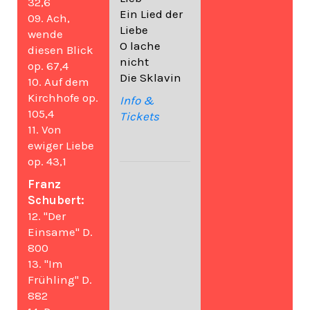
32,6
Ein Lied der
09. Ach,
Liebe
wende
O lache
diesen Blick
nicht
op. 67,4
Die Sklavin
10. Auf dem
Kirchhofe op.
Info &
105,4
Tickets
11. Von
ewiger Liebe
op. 43,1
Franz
Schubert:
12. "Der
Einsame" D.
800
13. "Im
Frühling" D.
882