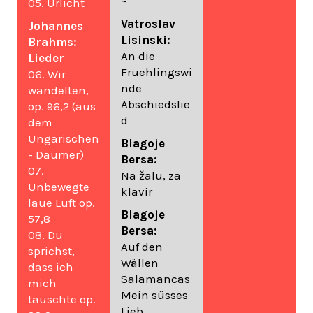
~
05. Urlicht
Vatroslav
Johannes
Lisinski:
Brahms:
An die
Lieder
Fruehlingswi
06. Wir
nde
wandelten,
Abschiedslie
op. 96,2 (aus
d
dem
Ungarischen
Blagoje
- Daumer)
Bersa:
07.
Na žalu, za
Unbewegte
klavir
laue Luft op.
Blagoje
57,8
Bersa:
08. Du
Auf den
sprichst,
Wällen
dass ich
Salamancas
mich
Mein süsses
täuschte op.
Lieb