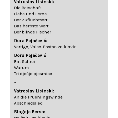
Vatroslav Lisinski:
Die Botschaft
Liebe und Ferne
Der Zufluchtsort
Das herbste Wort
Der blinde Fischer
Dora Pejačević:
Vertige, Valse-Boston za klavir
Dora Pejačević
Ein Schrei
Warum
Tri dječje pjesmice
~
Vatroslav Lisinski:
An die Fruehlingswinde
Abschiedslied
Blagoje Bersa:
Na žalu, za klavir