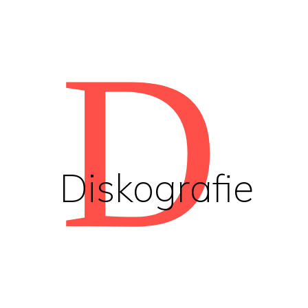
D
Diskografie