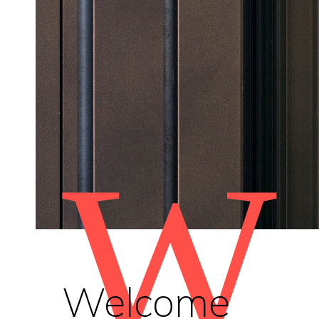
W
Welcome