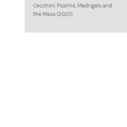
Cecchini: Psalms, Madrigals and
the Mass (2020)