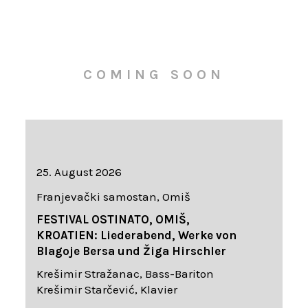
COMING SOON
25. August 2026
Franjevački samostan, Omiš
FESTIVAL OSTINATO, OMIŠ,
KROATIEN: Liederabend, Werke von
Blagoje Bersa und Žiga Hirschler
Krešimir Stražanac, Bass-Bariton
Krešimir Starčević, Klavier