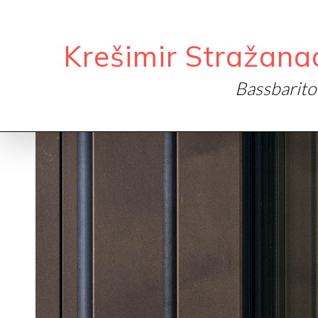
Krešimir Stražana
Bassbarit