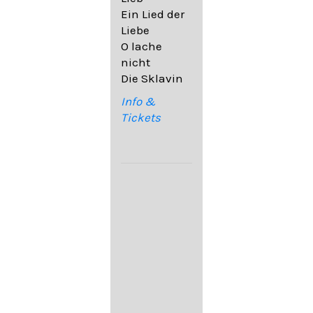
32,6
Ein Lied der
09. Ach,
Liebe
wende
O lache
diesen Blick
nicht
op. 67,4
Die Sklavin
10. Auf dem
Kirchhofe op.
Info &
105,4
Tickets
11. Von
ewiger Liebe
op. 43,1
Franz
Schubert:
12. "Der
Einsame" D.
800
13. "Im
Frühling" D.
882