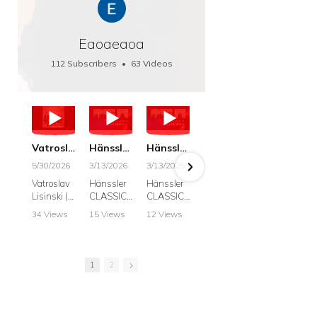
Eaoaeaoa
112 Subscribers
•
63 Videos
•
66K Views
Vatroslav Lisinski: Die Botschaft / The Message, Haenssler CLASSIC 25063
Hänssler CLASSIC: Album "Schwanengesang" (Strazanac I Tchakarova) English
Hänssler CLASSIC: Album "Schwanengesang" (Strazanac I Tchakarova)
hr2: Fruehkritik 1. Dezember 2025 - Franz Schubert: “Die Winterreise” D911
Bach: "Doch weichet, ihr tollen, vergeblich
5/30/2026
3/13/2026
3/13/2026
12/1/2025
6/7/2025
Vatroslav
Hänssler
Hänssler
hr2:
Krešimir
Lisinski (:
CLASSIC
CLASSIC
Frühkritik,
Stražana
Die
Album
Album
1.
, Bass
34 Views
15 Views
12 Views
41 Views
187 View
Botschaft /
Schwane
Schwane
Dezember
•
0 Likes
•
2 Likes
•
2 Likes
•
1 Likes
•
7 Likes
The
ngesang
ngesang
2025
Johann
•
0
•
0
•
0
•
0
•
0
Message
Franz
Franz
Franz
Sebastian
Comments
Comments
Comments
Comments
Comment
Schubert I
Schubert I
Schubert:
Bach:
1
2
Krešimir
Frances
Frances
Die
BWV 8,
Stražanac
Allitsen:
Allitsen
Winterreis
"Liebster
I Bass-
Lieder
Lieder
e D.911
Gott,
baritone
Krešimir
Krešimir
Krešimir
wenn