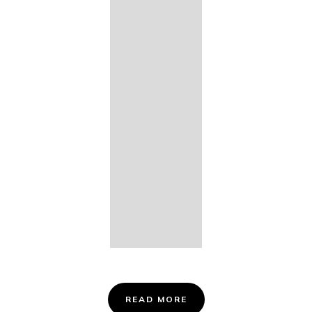
14. Des
Fischers
Liebesglück,
D. 933
15. "Auf der
Bruck" D.
853
16. "Im
Abendrot" D.
799
Info &
Tickets
READ MORE