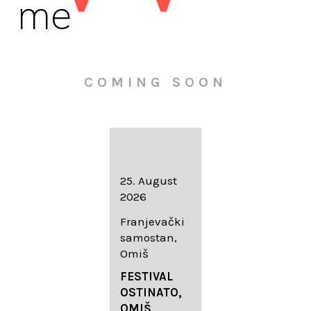
me
COMING SOON
16. August
25. August
30. August
2026
2026
2026
Knežev dvor,
Franjevački
Wallfahrtskir
Dubrovnik
samostan,
che Mariä
Omiš
Geburt
LIEDERABE
Roggenburg
ND
FESTIVAL
-Schießen
DUBROVNIK
OSTINATO,
SUMMER
OMIŠ,
DIADEMUS