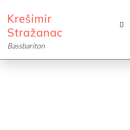
Krešimir
Stražanac
Bassbariton