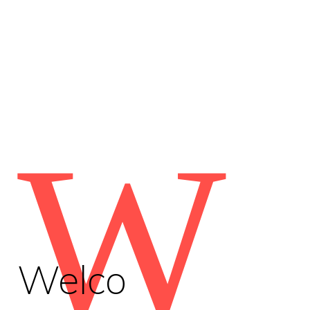
W
Welco