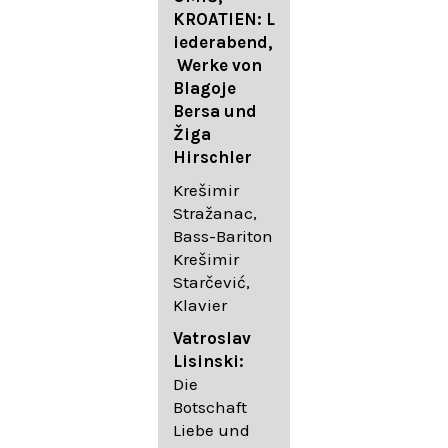
FESTIVAL
KROATIEN: L
FESTIVAL
iederabend,
ROGGENBUR
Die
Werke von
G - Georg
bekanntest
Blagoje
Friedrich
en Lieder
Bersa und
Händel:
von
Žiga
Saul HWV
Gustav
Hirschler
53
Mahler I
Johannes
Krešimir
Händel
Brahms I
Stražanac,
Festspielorc
Franz
Bass-Bariton
hester Halle
Schubert
Krešimir
Chorakadem
Starčević,
ie des
Krešimir
Klavier
Diademus-
Stražanac,
Festival
Bassbariton
Vatroslav
Benno
Hedayet
Lisinski:
Schachtner I
Djeddikar,
Die
Dirigent
Flügel
Botschaft
Liebe und
Catalina
Gustav