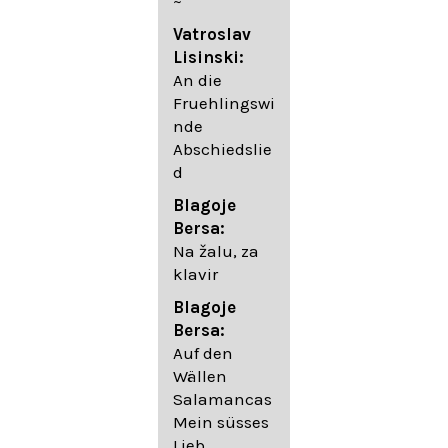
~
05. Urlicht
Vatroslav
Johannes
Lisinski:
Brahms:
An die
Lieder
Fruehlingswi
06. Wir
nde
wandelten,
Abschiedslie
op. 96,2 (aus
d
dem
Ungarischen
Blagoje
- Daumer)
Bersa:
07.
Na žalu, za
Unbewegte
klavir
laue Luft op.
Blagoje
57,8
Bersa:
08. Du
Auf den
sprichst,
Wällen
dass ich
Salamancas
mich
Mein süsses
täuschte op.
Lieb