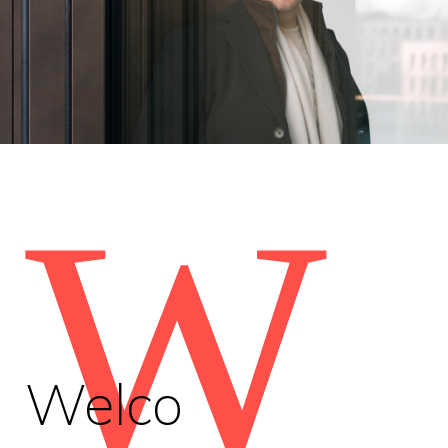
W
Welco