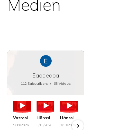
Medien
Eaoaeaoa
112 Subscribers
•
63 Videos
•
66K Views
Vatroslav Lisinski: Die Botschaft / The Message, Haenssler CLASSIC 25063
Hänssler CLASSIC: Album "Schwanengesang" (Strazanac I Tchakarova) English
Hänssler CLASSIC: Album "Schwanengesang" (Strazanac I Tchakarova)
hr2: Fruehkritik 1. Dezember 2025 - Franz Schubert: “Die Winterreise” D911
Bach: "Doch weichet, ihr tollen, vergeblich
5/30/2026
3/13/2026
3/13/2026
12/1/2025
6/7/2025