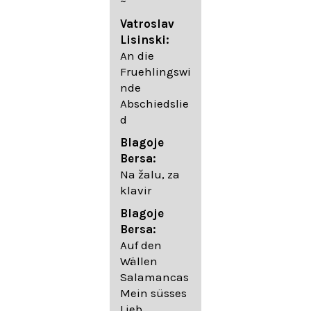
~
05. Urlicht
Vatroslav
Johannes
Lisinski:
Brahms:
An die
Lieder
Fruehlingswi
06. Wir
nde
wandelten,
Abschiedslie
op. 96,2 (aus
d
dem
Ungarischen
Blagoje
- Daumer)
Bersa:
07.
Na žalu, za
Unbewegte
klavir
laue Luft op.
Blagoje
57,8
Bersa:
08. Du
Auf den
sprichst,
Wällen
dass ich
Salamancas
mich
Mein süsses
täuschte op.
Lieb