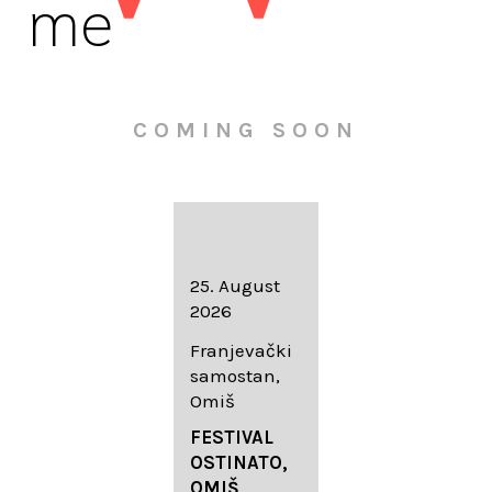
me
COMING SOON
16. August
25. August
30. August
2026
2026
2026
Knežev dvor,
Franjevački
Wallfahrtskir
Dubrovnik
samostan,
che Mariä
Omiš
Geburt
LIEDERABE
Roggenburg
ND
FESTIVAL
-Schießen
DUBROVNIK
OSTINATO,
SUMMER
OMIŠ,
DIADEMUS