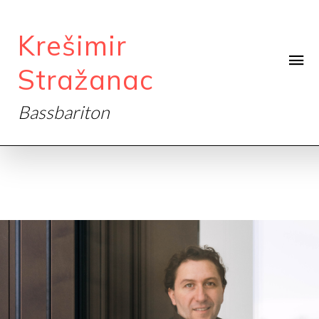
Krešimir
Stražanac
Bassbariton