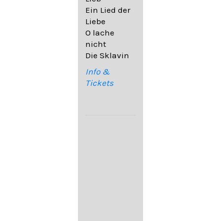
32,6
Ein Lied der
09. Ach,
Liebe
wende
O lache
diesen Blick
nicht
op. 67,4
Die Sklavin
10. Auf dem
Kirchhofe op.
Info &
105,4
Tickets
11. Von
ewiger Liebe
op. 43,1
Franz
Schubert:
12. "Der
Einsame" D.
800
13. "Im
Frühling" D.
882