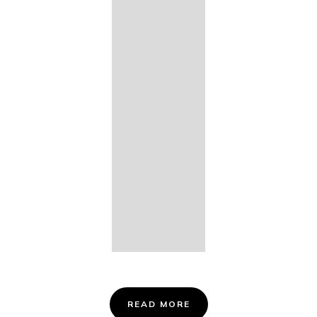
14. Des
Fischers
Liebesglück,
D. 933
15. "Auf der
Bruck" D.
853
16. "Im
Abendrot" D.
799
Info &
Tickets
READ MORE