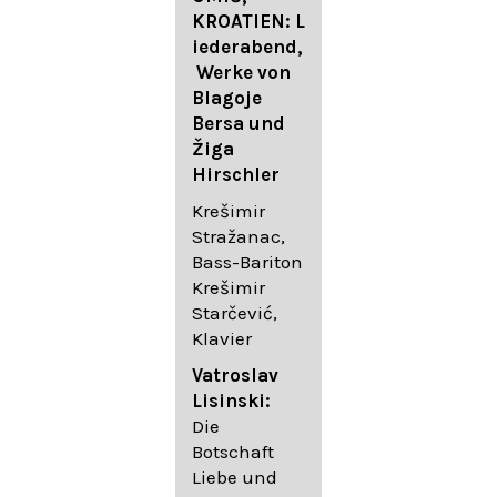
FESTIVAL
KROATIEN: L
FESTIVAL
iederabend,
ROGGENBUR
Die
Werke von
G - Georg
bekanntest
Blagoje
Friedrich
en Lieder
Bersa und
Händel:
von
Žiga
Saul HWV
Gustav
Hirschler
53
Mahler I
Johannes
Krešimir
Händel
Brahms I
Stražanac,
Festspielorc
Franz
Bass-Bariton
hester Halle
Schubert
Krešimir
Chorakadem
Starčević,
ie des
Krešimir
Klavier
Diademus-
Stražanac,
Festival
Bassbariton
Vatroslav
Benno
Hedayet
Lisinski:
Schachtner I
Djeddikar,
Die
Dirigent
Flügel
Botschaft
Liebe und
Catalina
Gustav