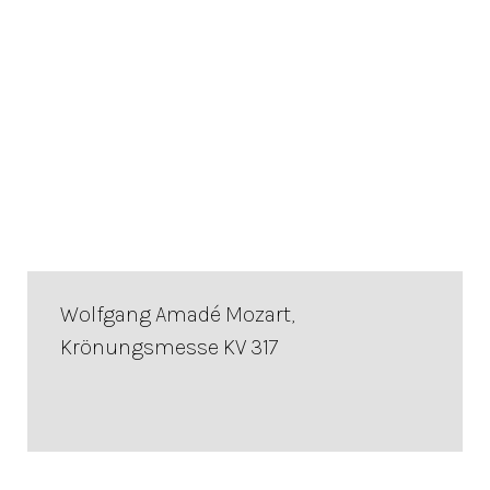
Wolfgang Amadé Mozart,
Krönungsmesse KV 317