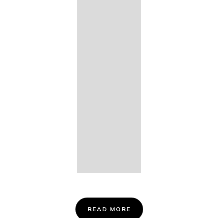
14. Des
Fischers
Liebesglück,
D. 933
15. "Auf der
Bruck" D.
853
16. "Im
Abendrot" D.
799
Info &
Tickets
READ MORE