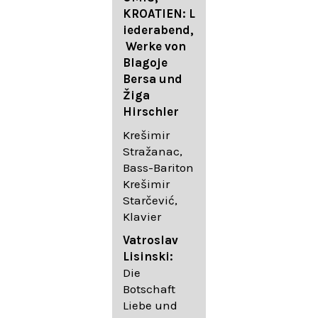
FESTIVAL
KROATIEN: L
FESTIVAL
iederabend,
ROGGENBUR
Die
Werke von
G - Georg
bekanntest
Blagoje
Friedrich
en Lieder
Bersa und
Händel:
von
Žiga
Saul HWV
Gustav
Hirschler
53
Mahler I
Johannes
Krešimir
Händel
Brahms I
Stražanac,
Festspielorc
Franz
Bass-Bariton
hester Halle
Schubert
Krešimir
Chorakadem
Starčević,
ie des
Krešimir
Klavier
Diademus-
Stražanac,
Festival
Bassbariton
Vatroslav
Benno
Hedayet
Lisinski:
Schachtner I
Djeddikar,
Die
Dirigent
Flügel
Botschaft
Liebe und
Catalina
Gustav