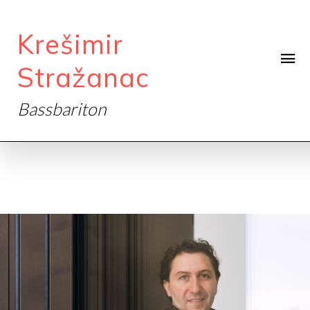
Krešimir
Stražanac
Bassbariton