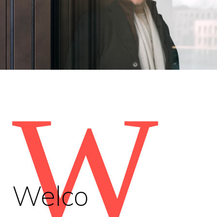
W
Welco