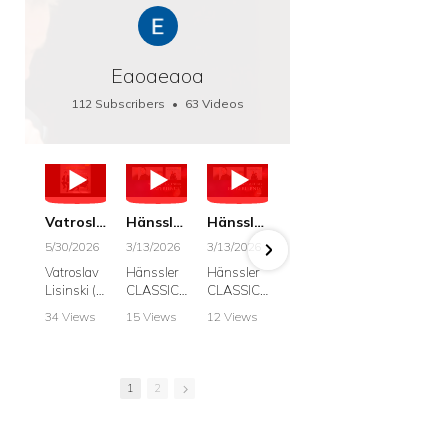
Eaoaeaoa
112 Subscribers
•
63 Videos
•
66K Views
Vatroslav Lisinski: Die Botschaft / The Message, Haenssler CLASSIC 25063
Hänssler CLASSIC: Album "Schwanengesang" (Strazanac I Tchakarova) English
Hänssler CLASSIC: Album "Schwanengesang" (Strazanac I Tchakarova)
hr2: Fruehkritik 1. Dezember 2025 - Franz Schubert: “Die Winterreise” D911
Bach: "Doch weichet, ihr tollen, vergeblich
5/30/2026
3/13/2026
3/13/2026
12/1/2025
6/7/2025
Vatroslav
Hänssler
Hänssler
hr2:
Krešimir
Lisinski (:
CLASSIC
CLASSIC
Frühkritik,
Stražana
Die
Album
Album
1.
, Bass
34 Views
15 Views
12 Views
41 Views
187 View
Botschaft /
Schwane
Schwane
Dezember
•
0 Likes
•
2 Likes
•
2 Likes
•
1 Likes
•
7 Likes
The
ngesang
ngesang
2025
Johann
•
0
•
0
•
0
•
0
•
0
Message
Franz
Franz
Franz
Sebastian
Comments
Comments
Comments
Comments
Comment
Schubert I
Schubert I
Schubert:
Bach:
1
2
Krešimir
Frances
Frances
Die
BWV 8,
Stražanac
Allitsen:
Allitsen
Winterreis
"Liebster
I Bass-
Lieder
Lieder
e D.911
Gott,