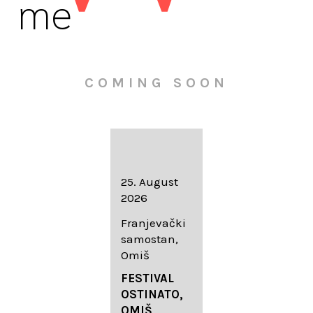
me
COMING SOON
16. August
25. August
30. August
2026
2026
2026
Knežev dvor,
Franjevački
Wallfahrtskir
Dubrovnik
samostan,
che Mariä
Omiš
Geburt
LIEDERABE
Roggenburg
ND
FESTIVAL
-Schießen
DUBROVNIK
OSTINATO,
SUMMER
OMIŠ,
DIADEMUS