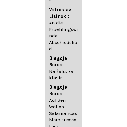
~
05. Urlicht
Vatroslav
Johannes
Lisinski:
Brahms:
An die
Lieder
Fruehlingswi
06. Wir
nde
wandelten,
Abschiedslie
op. 96,2 (aus
d
dem
Ungarischen
Blagoje
- Daumer)
Bersa:
07.
Na žalu, za
Unbewegte
klavir
laue Luft op.
Blagoje
57,8
Bersa:
08. Du
Auf den
sprichst,
Wällen
dass ich
Salamancas
mich
Mein süsses
täuschte op.
Lieb