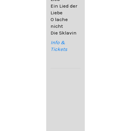
32,6
Ein Lied der
09. Ach,
Liebe
wende
O lache
diesen Blick
nicht
op. 67,4
Die Sklavin
10. Auf dem
Kirchhofe op.
Info &
105,4
Tickets
11. Von
ewiger Liebe
op. 43,1
Franz
Schubert:
12. "Der
Einsame" D.
800
13. "Im
Frühling" D.
882