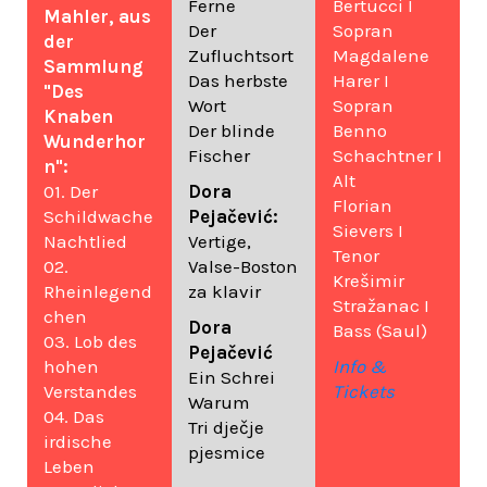
Ferne
Bertucci I
Mahler, aus
Der
Sopran
der
Zufluchtsort
Magdalene
Sammlung
Das herbste
Harer I
"Des
Wort
Sopran
Knaben
Der blinde
Benno
Wunderhor
Fischer
Schachtner I
n":
Alt
01. Der
Dora
Florian
Schildwache
Pejačević:
Sievers I
Nachtlied
Vertige,
Tenor
02.
Valse-Boston
Krešimir
Rheinlegend
za klavir
Stražanac I
chen
Dora
Bass (Saul)
03. Lob des
Pejačević
hohen
Info &
Ein Schrei
Verstandes
Tickets
Warum
04. Das
Tri dječje
irdische
pjesmice
Leben