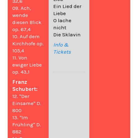
32,6
Ein Lied der
09. Ach,
Liebe
wende
O lache
diesen Blick
nicht
op. 67,4
Die Sklavin
10. Auf dem
Kirchhofe op.
Info &
105,4
Tickets
11. Von
ewiger Liebe
op. 43,1
Franz
Schubert:
12. "Der
Einsame" D.
800
13. "Im
Frühling" D.
882