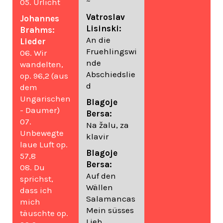
~
05. Urlicht
Vatroslav
Johannes
Lisinski:
Brahms:
An die
Lieder
Fruehlingswi
06. Wir
nde
wandelten,
Abschiedslie
op. 96,2 (aus
d
dem
Ungarischen
Blagoje
- Daumer)
Bersa:
07.
Na žalu, za
Unbewegte
klavir
laue Luft op.
Blagoje
57,8
Bersa:
08. Du
Auf den
sprichst,
Wällen
dass ich
Salamancas
mich
Mein süsses
täuschte op.
Lieb