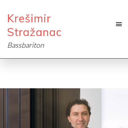
Krešimir
Stražanac
Bassbariton