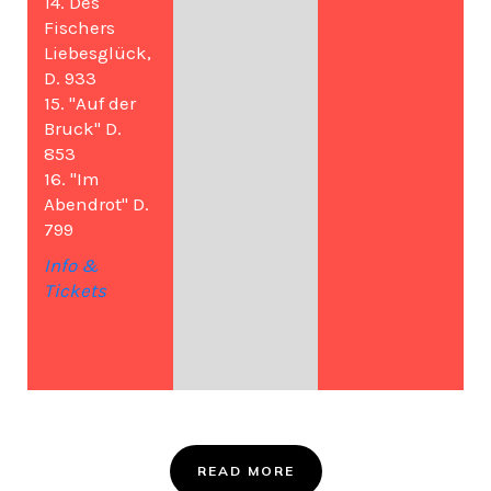
14. Des
Fischers
Liebesglück,
D. 933
15. "Auf der
Bruck" D.
853
16. "Im
Abendrot" D.
799
Info &
Tickets
READ MORE