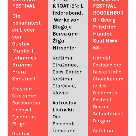
FESTIVAL
KROATIEN: L
FESTIVAL
iederabend,
ROGGENBUR
Die
Werke von
G - Georg
bekanntest
Blagoje
Friedrich
en Lieder
Bersa und
Händel:
von
Žiga
Saul HWV
Gustav
Hirschler
53
Mahler I
Johannes
Krešimir
Händel
Brahms I
Stražanac,
Festspielorc
Franz
Bass-Bariton
hester Halle
Schubert
Krešimir
Chorakadem
Starčević,
ie des
Krešimir
Klavier
Diademus-
Stražanac,
Festival
Bassbariton
Vatroslav
Benno
Hedayet
Lisinski:
Schachtner I
Djeddikar,
Die
Dirigent
Flügel
Botschaft
Liebe und
Catalina
Gustav