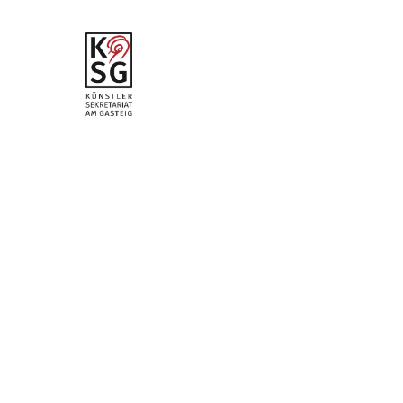
vom 29.
November
2025
hr2-
Kritiker:
Meinolf
Bunsman
n