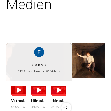
Medien
Eaoaeaoa
112 Subscribers
•
63 Videos
•
66K Views
Vatroslav Lisinski: Die Botschaft / The Message, Haenssler CLASSIC 25063
Hänssler CLASSIC: Album "Schwanengesang" (Strazanac I Tchakarova) English
Hänssler CLASSIC: Album "Schwanengesang" (Strazanac I Tchakarova)
hr2: Fruehkritik 1. Dezember 2025 - Franz Schubert: “Die Winterreise” D911
Bach: "Doch weichet, ihr tollen, vergeblich
5/30/2026
3/13/2026
3/13/2026
12/1/2025
6/7/2025