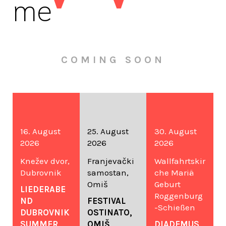
me
COMING SOON
16. August
25. August
30. August
2026
2026
2026
Knežev dvor,
Franjevački
Wallfahrtskir
Dubrovnik
samostan,
che Mariä
Omiš
Geburt
LIEDERABE
Roggenburg
ND
FESTIVAL
-Schießen
DUBROVNIK
OSTINATO,
SUMMER
OMIŠ,
DIADEMUS