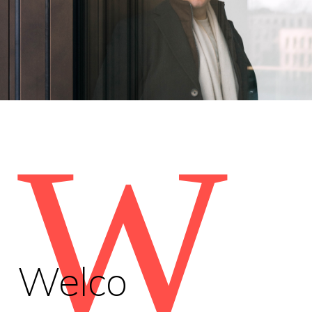
W
Welco