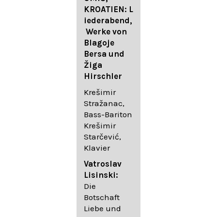
FESTIVAL
KROATIEN: L
FESTIVAL
iederabend,
ROGGENBUR
Die
Werke von
G - Georg
bekanntest
Blagoje
Friedrich
en Lieder
Bersa und
Händel:
von
Žiga
Saul HWV
Gustav
Hirschler
53
Mahler I
Johannes
Krešimir
Händel
Brahms I
Stražanac,
Festspielorc
Franz
Bass-Bariton
hester Halle
Schubert
Krešimir
Chorakadem
Starčević,
ie des
Krešimir
Klavier
Diademus-
Stražanac,
Festival
Bassbariton
Vatroslav
Benno
Hedayet
Lisinski:
Schachtner I
Djeddikar,
Die
Dirigent
Flügel
Botschaft
Liebe und
Catalina
Gustav