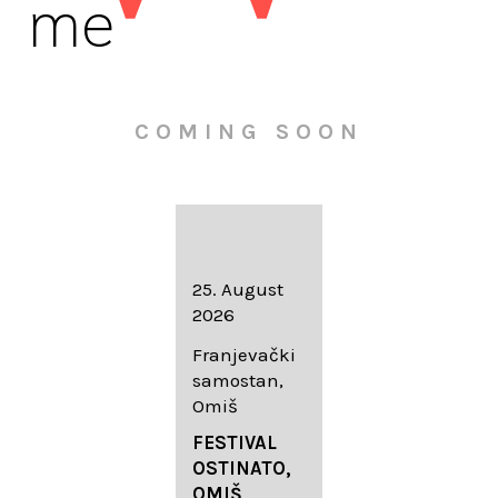
me
COMING SOON
16. August
25. August
30. August
2026
2026
2026
Knežev dvor,
Franjevački
Wallfahrtskir
Dubrovnik
samostan,
che Mariä
Omiš
Geburt
LIEDERABE
Roggenburg
ND
FESTIVAL
-Schießen
DUBROVNIK
OSTINATO,
SUMMER
OMIŠ,
DIADEMUS