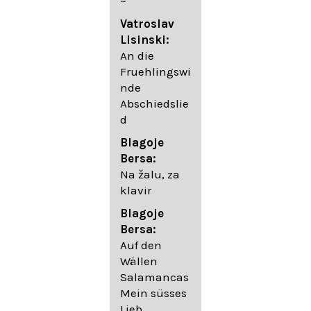
~
05. Urlicht
Vatroslav
Johannes
Lisinski:
Brahms:
An die
Lieder
Fruehlingswi
06. Wir
nde
wandelten,
Abschiedslie
op. 96,2 (aus
d
dem
Ungarischen
Blagoje
- Daumer)
Bersa:
07.
Na žalu, za
Unbewegte
klavir
laue Luft op.
Blagoje
57,8
Bersa:
08. Du
Auf den
sprichst,
Wällen
dass ich
Salamancas
mich
Mein süsses
täuschte op.
Lieb