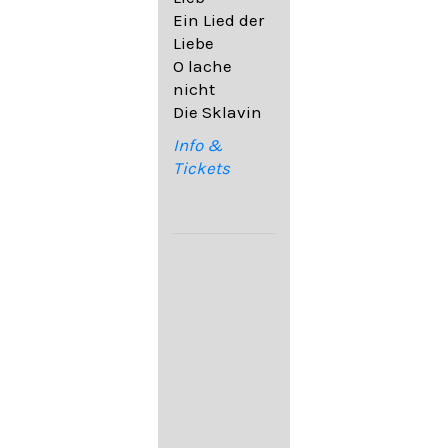
32,6
Ein Lied der
09. Ach,
Liebe
wende
O lache
diesen Blick
nicht
op. 67,4
Die Sklavin
10. Auf dem
Kirchhofe op.
Info &
105,4
Tickets
11. Von
ewiger Liebe
op. 43,1
Franz
Schubert:
12. "Der
Einsame" D.
800
13. "Im
Frühling" D.
882