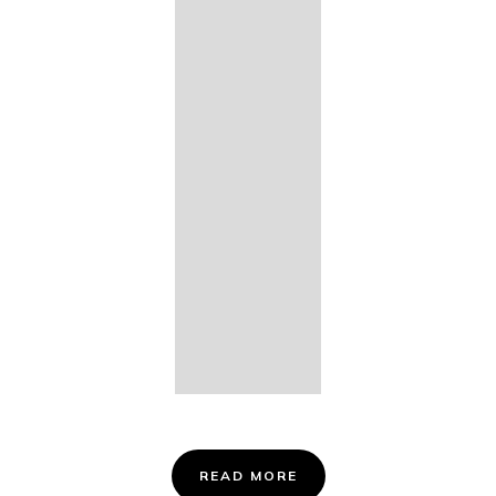
14. Des
Fischers
Liebesglück,
D. 933
15. "Auf der
Bruck" D.
853
16. "Im
Abendrot" D.
799
Info &
Tickets
READ MORE