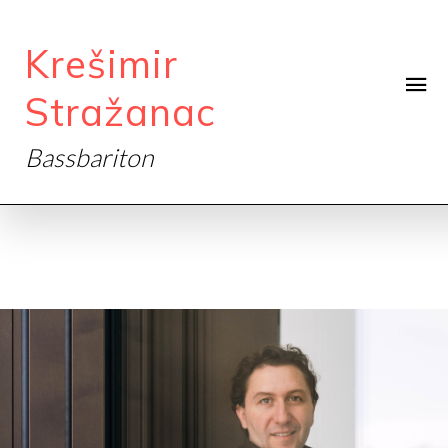
Krešimir
Stražanac
Bassbariton