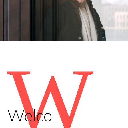
W
Welco