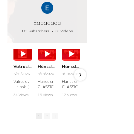
Eaoaeaoa
113 Subscribers
•
63 Videos
•
66K Views
Vatroslav Lisinski: Die Botschaft / The Message, Haenssler CLASSIC 25063
Hänssler CLASSIC: Album "Schwanengesang" (Strazanac I Tchakarova) English
Hänssler CLASSIC: Album "Schwanengesang" (Strazanac I Tchakarova)
hr2: Fruehkritik 1. Dezember 2025 - Franz Schubert: “Die Winterreise” D911
Bach: "Doch weichet, ihr tollen, vergeblich
5/30/2026
3/13/2026
3/13/2026
12/1/2025
6/7/2025
Vatroslav
Hänssler
Hänssler
hr2:
Krešimir
Lisinski (:
CLASSIC
CLASSIC
Frühkritik,
Stražana
Die
Album
Album
1.
, Bass
34 Views
15 Views
12 Views
41 Views
187 View
Botschaft /
Schwane
Schwane
Dezember
•
0 Likes
•
2 Likes
•
2 Likes
•
1 Likes
•
7 Likes
The
ngesang
ngesang
2025
Johann
•
0
•
0
•
0
•
0
•
0
Message
Franz
Franz
Franz
Sebastian
Comments
Comments
Comments
Comments
Comment
Schubert I
Schubert I
Schubert:
Bach:
1
2
Krešimir
Frances
Frances
Die
BWV 8,
Stražanac
Allitsen:
Allitsen
Winterreis
"Liebster
I Bass-
Lieder
Lieder
e D.911
Gott,